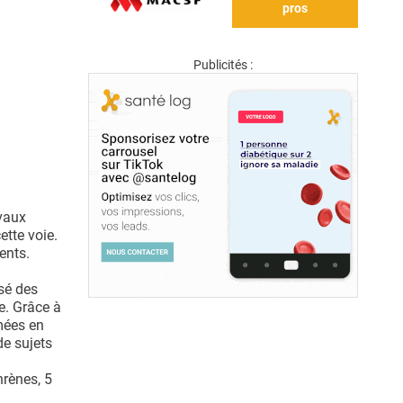
pros
Publicités :
avaux
tte voie.
ents.
sé des
e. Grâce à
mées en
de sujets
hrènes, 5