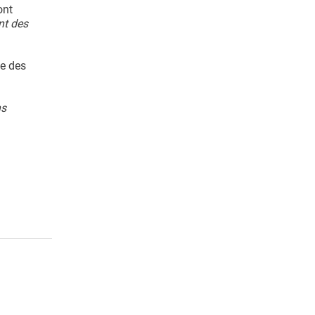
ont
nt des
ie des
ns