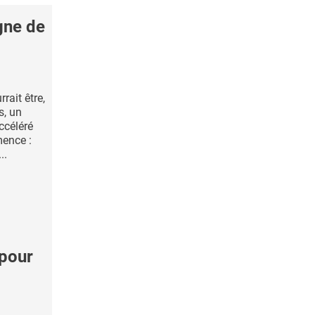
gne de
rait être,
s, un
ccéléré
mence :
..
pour