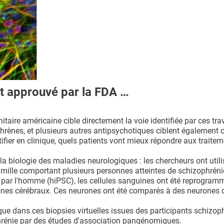
t approuvé par la FDA …
aire américaine cible directement la voie identifiée par ces tr
ènes, et plusieurs autres antipsychotiques ciblent également ce
ifier en clinique, quels patients vont mieux répondre aux traitem
 biologie des maladies neurologiques : les chercheurs ont utili
mille comportant plusieurs personnes atteintes de schizophréni
s par l'homme (hiPSC), les cellules sanguines ont été reprogram
urones cérébraux. Ces neurones ont été comparés à des neurones 
que dans ces biopsies virtuelles issues des participants schizop
phrénie par des études d'association pangénomiques.