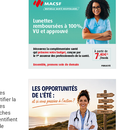
hes
ifier la
ces
uches
ntifient
de