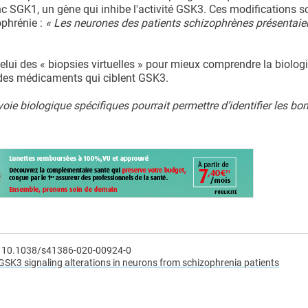
c SGK1, un gène qui inhibe l'activité GSK3. Ces modifications s
phrénie :
« Les neurones des patients schizophrènes présentaie
celui des « biopsies virtuelles » pour mieux comprendre la biolog
des médicaments qui ciblent GSK3.
voie biologique spécifiques pourrait permettre d’identifier les bo
: 10.1038/s41386-020-00924-0
K3 signaling alterations in neurons from schizophrenia patients