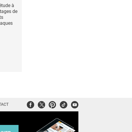
étude à
ntages de
ts
plaques
Facebook
Twitter
Pinterest
Tiktok
Youtube
TACT