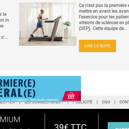
Ce n’est pas la première 
mettre en avant les ava
z le
l’exercice pour les patien
on in
atteints de sclérose en 
se
(SEP). Cette équipe de...
’...
LIRE LA SUITE
LETTER
QUI SOMMES-NOUS ?
PUBLICITÉ
CGU
CON
EMIUM
39€ TTC