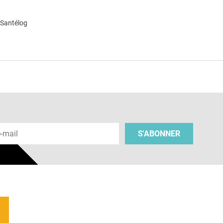
 Santélog
e
 e-mail
S'ABONNER