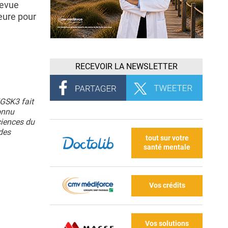
revue
eure pour
RECEVOIR LA NEWSLETTER
GSK3 fait
onnu
ciences du
des
tout sur votre
santé mentale
Vos crédits
Vos solutions