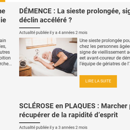
ne
DÉMENCE : La sieste prolongée, si
ie
déclin accéléré ?
Actualité publiée il y a
4 années 2 mois
tain
Une sieste prolongée pour
es,
chez les personnes âgée
utres
signe de vieillissement a
bition
eet avant-coureur de dé
rche...
l’équipe de gériatres de l’.
LIRE LA SUITE
SCLÉROSE en PLAQUES : Marcher 
récupérer de la rapidité d’esprit
Actualité publiée il y a
3 années 2 mois