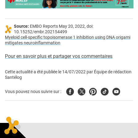
Source:
EMBO Reports May 20, 2022, doi:
10.15252/embr.202154499
Myeloid cell-specific topoisomerase 1 inhibition using DNA origami
mitigates neuroinflammation
Pour en savoir plus et partager vos commentaires
Cette actualité a été publiée le
14/07/2022
par
Équipe de rédaction
Santélog
Facebook
Twitter
Pinterest
Tiktok
Youtube
Vous pouvez nous suivre sur :