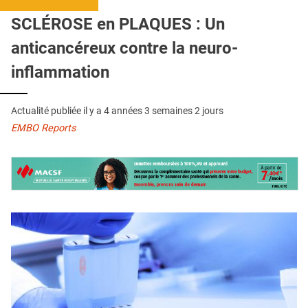
QUI SOMMES-NOUS ?
SCLÉROSE en PLAQUES : Un
PUBLICITÉ
anticancéreux contre la neuro-
CONDITIONS GÉNÉRALES
inflammation
CONTACT
Actualité publiée il y a
4 années 3 semaines 2 jours
CRÉDITS
EMBO Reports