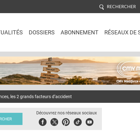
RECHERCHER
UALITÉS
DOSSIERS
ABONNEMENT
RÉSEAUX DE 
Jump to navigation
ces, les 2 grands facteurs d’accident
Découvrez nos réseaux sociaux
Facebook
Twitter
Pinterest
Tiktok
Youbute