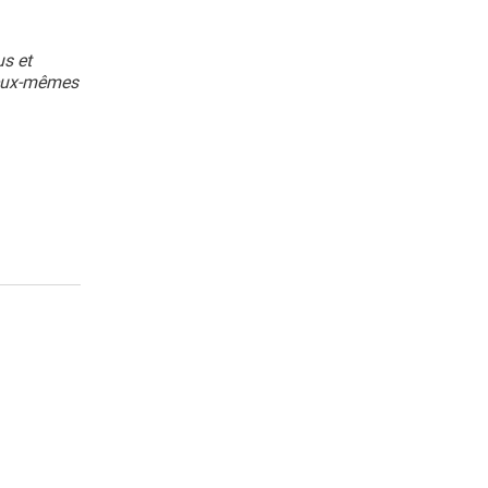
s et
r eux-mêmes