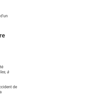
 d'un
re
té
les, à
ccident de
la