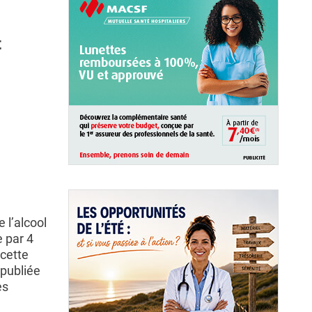
t
 l’alcool
e par 4
 cette
 publiée
es