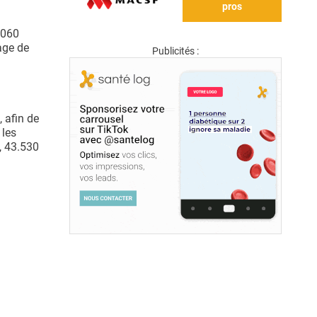
pros
.060
age de
Publicités :
 afin de
 les
l, 43.530