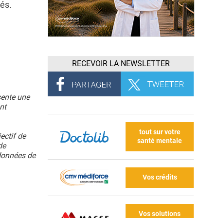
gés.
RECEVOIR LA NEWSLETTER
sente une
nt
tout sur votre
ectif de
santé mentale
de
 données de
Vos crédits
Vos solutions