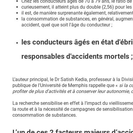
Chez les conducteurs âgés de 70 à 79 ans, le ratio d
curieusement, il atteint plus du double (2,56) pour le
il est, de manière surprenante également, relativemen
la consommation de substances, en général, augmente
accident, quel que soit l'âge du conducteur ;
les conducteurs âgés en état d'ébrié
responsables d'accidents mortels ;
L’auteur principal, le Dr Satish Kedia, professeur à la Div
publique de l'Université de Memphis rappelle que «
si la c
profiter de plus d'activités et à conserver leur autonomie, c
La recherche sensibilise en effet à l’impact du vieillissem
la route et à la nécessité de campagnes de sensibilisation
consommation de substances.
L’un de ces 2 facteurs majeurs d’accid