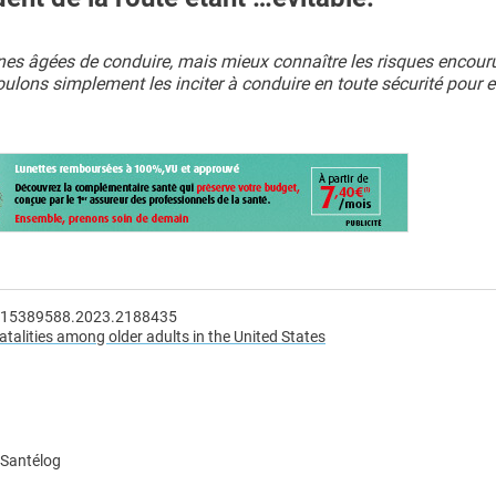
es âgées de conduire, mais mieux connaître les risques encouru
oulons simplement les inciter à conduire en toute sécurité pou
080/15389588.2023.2188435
atalities among older adults in the United States
 Santélog