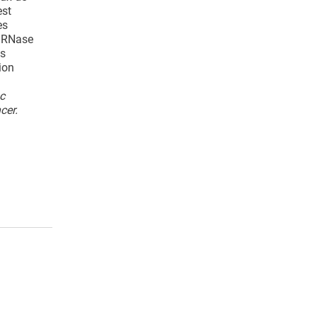
est
es
t RNase
as
ion
c
cer.