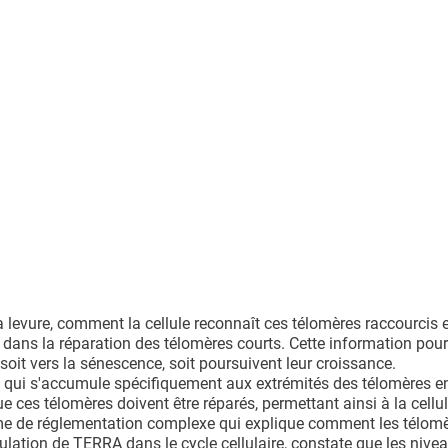
a levure, comment la cellule reconnaît ces télomères raccourcis 
dans la réparation des télomères courts. Cette information pour
soit vers la sénescence, soit poursuivent leur croissance.
 qui s'accumule spécifiquement aux extrémités des télomères en
que ces télomères doivent être réparés, permettant ainsi à la cellu
ème de réglementation complexe qui explique comment les télomè
égulation de TERRA dans le cycle cellulaire, constate que les nive