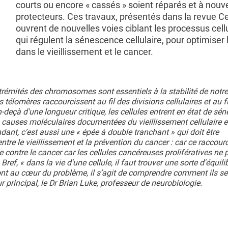
courts ou encore « cassés » soient réparés et à nou
protecteurs. Ces travaux, présentés dans la revue Cel
ouvrent de nouvelles voies ciblant les processus cell
qui régulent la sénescence cellulaire, pour optimiser 
dans le vieillissement et le cancer.
rémités des chromosomes sont essentiels à la stabilité de notre
 télomères raccourcissent au fil des divisions cellulaires et au f
-deçà d'une longueur critique, les cellules entrent en état de sé
 causes moléculaires documentées du vieillissement cellulaire e
ant, c’est aussi une « épée à double tranchant » qui doit être
tre le vieillissement et la prévention du cancer : car ce raccou
contre le cancer car les cellules cancéreuses prolifératives ne 
ef, « dans la vie d'une cellule, il faut trouver une sorte d'équilib
sont au cœur du problème, il s’agit de comprendre comment ils se
 principal, le Dr Brian Luke, professeur de neurobiologie.