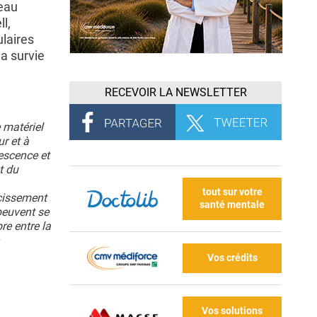
veau
l,
ulaires
la survie
RECEVOIR LA NEWSLETTER
 matériel
ur et à
nescence et
t du
tout sur votre
rcissement
santé mentale
peuvent se
re entre la
Vos crédits
Vos solutions