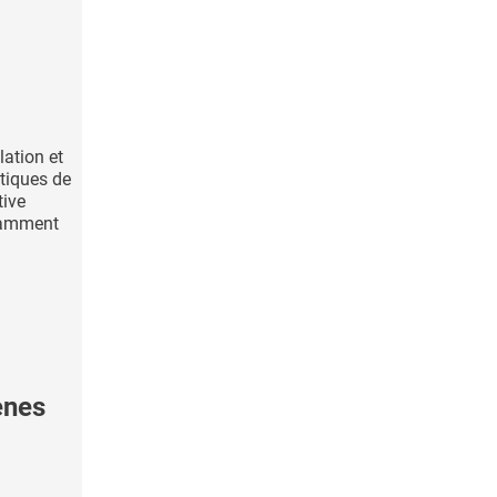
lation et
tiques de
tive
samment
ènes