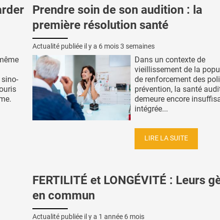
arder
Prendre soin de son audition : la
première résolution santé
Actualité publiée il y a
6 mois 3 semaines
 même
Dans un contexte de
vieillissement de la popu
 sino-
de renforcement des poli
ouris
prévention, la santé audi
mme.
demeure encore insuffi
intégrée...
LIRE LA SUITE
FERTILITÉ et LONGÉVITÉ : Leurs g
en commun
Actualité publiée il y a
1 année 6 mois