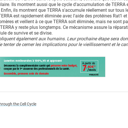
ulaire. Ils montrent aussi que le cycle d'accumulation de TERRA 
s. Enfin, ils montrent que TERRA s'accumule réellement sur tous l
 TERRA est rapidement éliminée avec l'aide des protéines Rat1 e
lomères et veillent à ce que TERRA soit éliminée, mais ne sont p
ue TERRA y reste plus longtemps. Ce mécanisme assure la réparat
lule de survive et se divise.
ppliquent également aux humains. Leur prochaine étape sera don
enter de cerner les implications pour le vieillissement et le can
rough the Cell Cycle