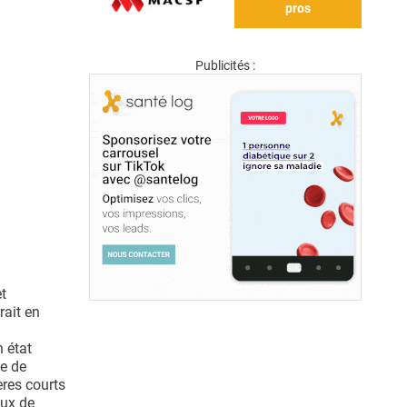
pros
Publicités :
et
rait en
 état
le de
res courts
aux de