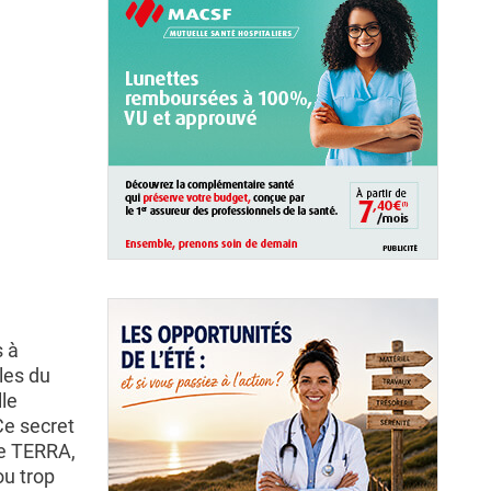
s à
les du
lle
Ce secret
e TERRA,
ou trop