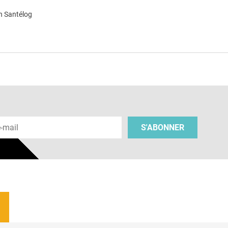
n Santélog
e
 e-mail
S'ABONNER