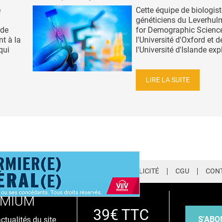
e
Cette équipe de biologist
généticiens du Leverhul
 de
for Demographic Scienc
nt à la
l'Université d'Oxford et d
qui
l'Université d'Islande expl
LIRE LA SUITE
LETTER
QUI SOMMES-NOUS ?
PUBLICITÉ
CGU
CON
EMIUM
39€ TTC
S'ABO
tualités du site