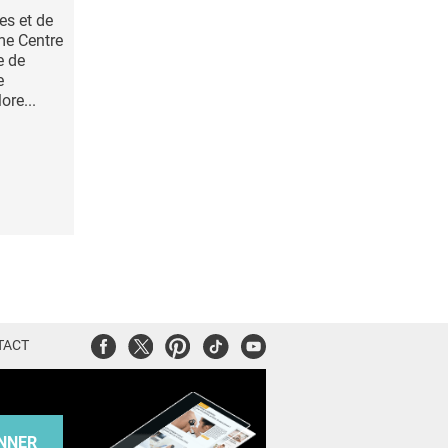
es et de
me Centre
e de
e
ore...
Facebook
Twitter
Pinterest
Tiktok
Youtube
TACT
NNER