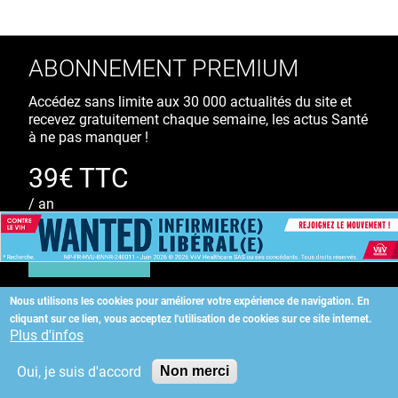
ABONNEMENT PREMIUM
Accédez sans limite aux 30 000 actualités du site et
recevez gratuitement chaque semaine, les actus Santé
à ne pas manquer !
39€ TTC
/ an
S'ABONNER
Nous utilisons les cookies pour améliorer votre expérience de navigation.
En
cliquant sur ce lien, vous acceptez l'utilisation de cookies sur ce site internet.
Copyright
©
2026 ALLIEDHEALTH
Plus d'infos
Oui, je suis d'accord
Non merci
KAURIWEB