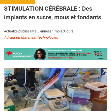
QUI SOMMES-NOUS ?
STIMULATION CÉRÉBRALE : Des
PUBLICITÉ
implants en sucre, mous et fondants
CONDITIONS GÉNÉRALES
Actualité publiée il y a
5 années 1 mois 3 jours
CONTACT
Advanced Materials Technologies
CRÉDITS