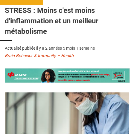
QUI SOMMES-NOUS ?
STRESS : Moins c'est moins
PUBLICITÉ
d'inflammation et un meilleur
CONDITIONS GÉNÉRALES
métabolisme
CONTACT
Actualité publiée il y a
2 années 5 mois 1 semaine
CRÉDITS
Brain Behavior & Immunity – Health