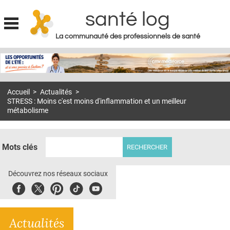
santé log
La communauté des professionnels de santé
Jump to navigation
MON COMPTE
ABONNEMENT
Accueil
>
Actualités
>
S'ABONNER À LA REVUE SOIN À DOMICILE
STRESS : Moins c'est moins d'inflammation et un meilleur
métabolisme
ACTUS
DOSSIERS
Mots clés
RÉSEAUX
Découvrez nos réseaux sociaux
E-REVUE SAD
Facebook
Twitter
Pinterest
Tiktok
Youbute
THÉMA
L'APP
Actualités