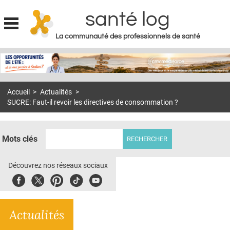
santé log
La communauté des professionnels de santé
Jump to navigation
MON COMPTE
ABONNEMENT
Accueil
>
Actualités
>
S'ABONNER À LA REVUE SOIN À DOMICILE
SUCRE: Faut-il revoir les directives de consommation ?
ACTUS
DOSSIERS
Mots clés
RÉSEAUX
Découvrez nos réseaux sociaux
E-REVUE SAD
Facebook
Twitter
Pinterest
Tiktok
Youbute
THÉMA
Actualités
L'APP