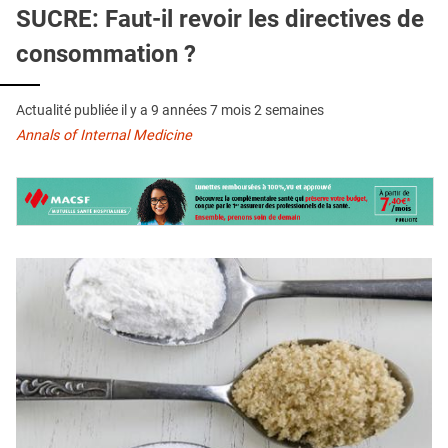
QUI SOMMES-NOUS ?
SUCRE: Faut-il revoir les directives de
consommation ?
PUBLICITÉ
CONDITIONS GÉNÉRALES
Actualité publiée il y a
9 années 7 mois 2 semaines
CONTACT
Annals of Internal Medicine
CRÉDITS