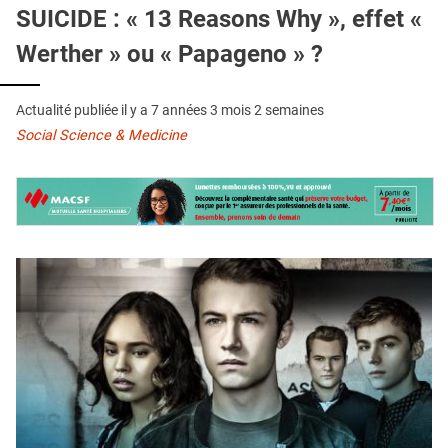
QUI SOMMES-NOUS ?
SUICIDE : « 13 Reasons Why », effet «
Werther » ou « Papageno » ?
PUBLICITÉ
CONDITIONS GÉNÉRALES
Actualité publiée il y a
7 années 3 mois 2 semaines
CONTACT
Social Science & Medicine
CRÉDITS