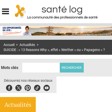
santé log
La communauté des professionnels de santé
Jump to navigation
MON COMPTE
ABONNEMENT
Accueil
>
Actualités
>
S'ABONNER À LA REVUE SOIN À DOMICILE
SUICIDE : « 13 Reasons Why », effet « Werther » ou « Papageno » ?
ACTUS
DOSSIERS
Mots clés
RÉSEAUX
Découvrez nos réseaux sociaux
E-REVUE SAD
Facebook
Twitter
Pinterest
Tiktok
Youbute
THÉMA
Actualités
L'APP