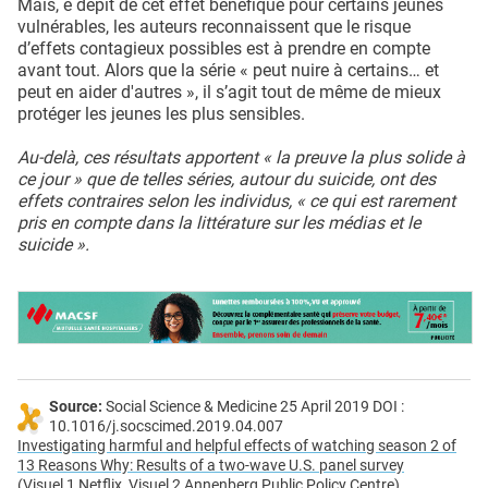
Mais, e dépit de cet effet bénéfique pour certains jeunes
vulnérables, les auteurs reconnaissent que le risque
d’effets contagieux possibles est à prendre en compte
avant tout. Alors que la série « peut nuire à certains… et
peut en aider d'autres », il s’agit tout de même de mieux
protéger les jeunes les plus sensibles.
Au-delà, ces résultats apportent « la preuve la plus solide à
ce jour » que de telles séries, autour du suicide, ont des
effets contraires selon les individus, « ce qui est rarement
pris en compte dans la littérature sur les médias et le
suicide ».
Source:
Social Science & Medicine 25 April 2019 DOI :
10.1016/j.socscimed.2019.04.007
Investigating harmful and helpful effects of watching season 2 of
13 Reasons Why: Results of a two-wave U.S. panel survey
(Visuel 1 Netflix, Visuel 2 Annenberg Public Policy Centre)