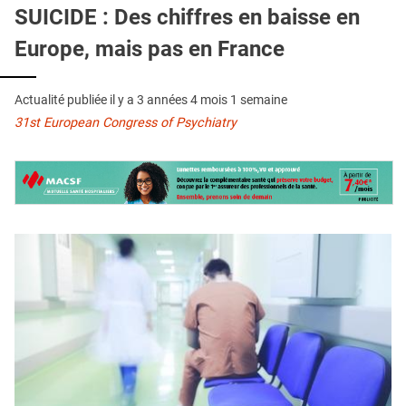
QUI SOMMES-NOUS ?
SUICIDE : Des chiffres en baisse en
Europe, mais pas en France
PUBLICITÉ
CONDITIONS GÉNÉRALES
Actualité publiée il y a
3 années 4 mois 1 semaine
CONTACT
31st European Congress of Psychiatry
CRÉDITS