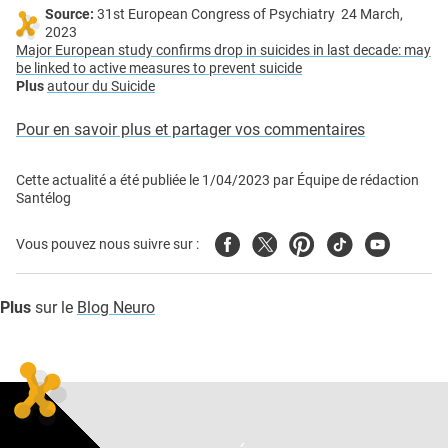
Source:
31st European Congress of Psychiatry 24 March,
2023
Major European study confirms drop in suicides in last decade: may
be linked to active measures to prevent suicide
Plus
autour du Suicide
Pour en savoir plus et partager vos commentaires
Cette actualité a été publiée le
1/04/2023
par
Équipe de rédaction
Santélog
Facebook
Twitter
Pinterest
Tiktok
Youtube
Vous pouvez nous suivre sur :
Plus
sur le
Blog Neuro