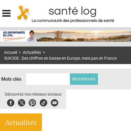
santé log
La communauté des professionnels de santé
Jump to navigation
MON COMPTE
ABONNEMENT
Accueil
>
Actualités
>
S'ABONNER À LA REVUE SOIN À DOMICILE
SUICIDE : Des chiffres en baisse en Europe, mais pas en France
ACTUS
DOSSIERS
Mots clés
RÉSEAUX
Découvrez nos réseaux sociaux
E-REVUE SAD
Facebook
Twitter
Pinterest
Tiktok
Youbute
THÉMA
Actualités
L'APP