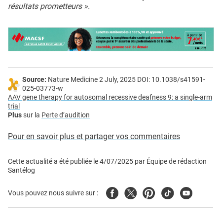
résultats prometteurs ».
Source:
Nature Medicine 2 July, 2025 DOI: 10.1038/s41591-
025-03773-w
AAV gene therapy for autosomal recessive deafness 9: a single-arm
trial
Plus
sur la
Perte d’audition
Pour en savoir plus et partager vos commentaires
Cette actualité a été publiée le
4/07/2025
par
Équipe de rédaction
Santélog
Facebook
Twitter
Pinterest
Tiktok
Youtube
Vous pouvez nous suivre sur :