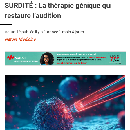
QUI SOMMES-NOUS ?
SURDITÉ : La thérapie génique qui
restaure l’audition
PUBLICITÉ
CONDITIONS GÉNÉRALES
Actualité publiée il y a
1 année 1 mois 4 jours
CONTACT
Nature Medicine
CRÉDITS