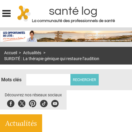
santé log
La communauté des professionnels de santé
Jump to navigation
MON COMPTE
ABONNEMENT
Accueil
>
Actualités
>
S'ABONNER À LA REVUE SOIN À DOMICILE
SURDITÉ : La thérapie génique qui restaure l’audition
ACTUS
DOSSIERS
Mots clés
RÉSEAUX
Découvrez nos réseaux sociaux
E-REVUE SAD
Facebook
Twitter
Pinterest
Tiktok
Youbute
THÉMA
Actualités
L'APP