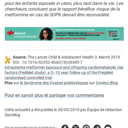
pour les enfants exposés in utero, plus tard dans la vie. Les
chercheurs concluent que le rapport bénéfice -risque de la
metformine en cas de SOPK devrait être reconsidéré.
Source:
The Lancet Child & Adolescent Health 3, March 2019
DOI : 10.1016/S2352-4642(18)30385-7
Intrauterine metformin exposure and offspring cardiometabolic risk
factors (PedMet study): a 5–10 year follow-up of the PregMet
randomised controlled trial
Plus
sur
le Syndrome des Ovaires polykystiques
sur
Gynéco Blog
Pour en savoir plus et partager vos commentaires
Cette actualité a été publiée le
20/05/2019
par
Équipe de rédaction
Santélog
Facebook
Twitter
Pinterest
Tiktok
Youtube
Vous pouvez nous suivre sur :