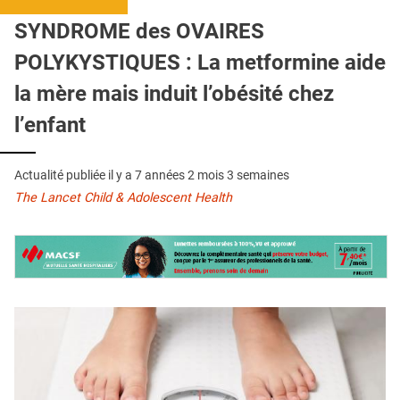
QUI SOMMES-NOUS ?
SYNDROME des OVAIRES
PUBLICITÉ
POLYKYSTIQUES : La metformine aide
CONDITIONS GÉNÉRALES
la mère mais induit l’obésité chez
CONTACT
l’enfant
CRÉDITS
Actualité publiée il y a
7 années 2 mois 3 semaines
The Lancet Child & Adolescent Health