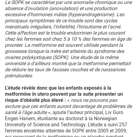
Le SOPK se caractérise par une anomalie chronique ou une
absence d'ovulation (anovulation) et une production
excessive d'hormones mâles (hyperandrogénisme). Les
principaux symptômes de ce trouble sont des cycles
menstruels irréguliers, l'infertilité, l'hirsutisme et l'acné.
Cette affection est le trouble endocrinien le plus courant
chez les femmes soit chez 5 à 10 % des femmes en âge de
procréer. La metformine est souvent utilisée pendant la
grossesse lorsque la mère est atteinte du syndrome des
ovaires polykystiques (SOPK). Une étude de la même
université a d’ailleurs montré que la metformine permettait
de réduire les taux de fausses couches et de naissances
prématurées.
L’étude révèle donc que les enfants exposés à la
metformine in utero peuvent par la suite présenter un
risque d’obésité plus élevé :
«
nous ne pouvons pas
exclure que ces enfants auront davantage de problèmes de
santé à l'âge adulte
», ajoute l’auteur principal, Liv Guro
Engen Hanem, étudiante au doctorat à la Norwegian
University of Science and Technology. L’étude a suivi 257
femmes enceintes atteintes de SOPK entre 2005 et 2009,
qui recevaient de la metformine ou un placebo pendant