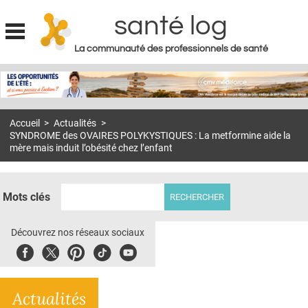
santé log
La communauté des professionnels de santé
Jump to navigation
MON COMPTE
ABONNEMENT
Accueil
>
Actualités
>
S'ABONNER À LA REVUE SOIN À DOMICILE
SYNDROME des OVAIRES POLYKYSTIQUES : La metformine aide la
mère mais induit l’obésité chez l’enfant
ACTUS
DOSSIERS
Mots clés
RÉSEAUX
Découvrez nos réseaux sociaux
E-REVUE SAD
Facebook
Twitter
Pinterest
Tiktok
Youbute
THÉMA
L'APP
Actualités