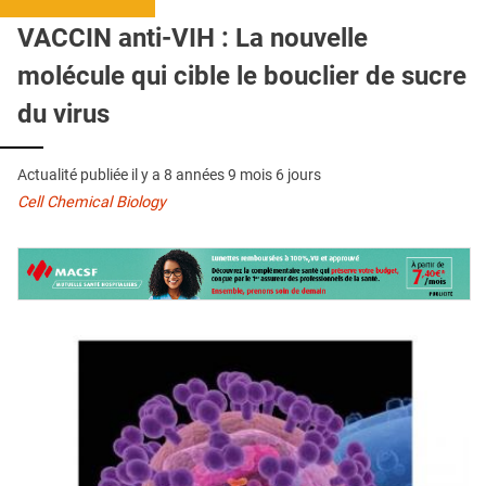
QUI SOMMES-NOUS ?
VACCIN anti-VIH : La nouvelle
PUBLICITÉ
molécule qui cible le bouclier de sucre
CONDITIONS GÉNÉRALES
du virus
CONTACT
Actualité publiée il y a
8 années 9 mois 6 jours
CRÉDITS
Cell Chemical Biology