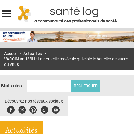
santé log
La communauté des professionnels de santé
Jump to navigation
MON COMPTE
ABONNEMENT
Accueil
>
Actualités
>
S'ABONNER À LA REVUE SOIN À DOMICILE
VACCIN anti-VIH : La nouvelle molécule qui cible le bouclier de sucre
du virus
ACTUS
DOSSIERS
Mots clés
RÉSEAUX
Découvrez nos réseaux sociaux
E-REVUE SAD
Facebook
Twitter
Pinterest
Tiktok
Youbute
THÉMA
L'APP
Actualités