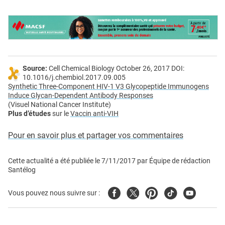
Source:
Cell Chemical Biology October 26, 2017 DOI:
10.1016/j.chembiol.2017.09.005
Synthetic Three-Component HIV-1 V3 Glycopeptide Immunogens
Induce Glycan-Dependent Antibody Responses
(Visuel National Cancer Institute)
Plus d’études
sur le
Vaccin anti-VIH
Pour en savoir plus et partager vos commentaires
Cette actualité a été publiée le
7/11/2017
par
Équipe de rédaction
Santélog
Facebook
Twitter
Pinterest
Tiktok
Youtube
Vous pouvez nous suivre sur :