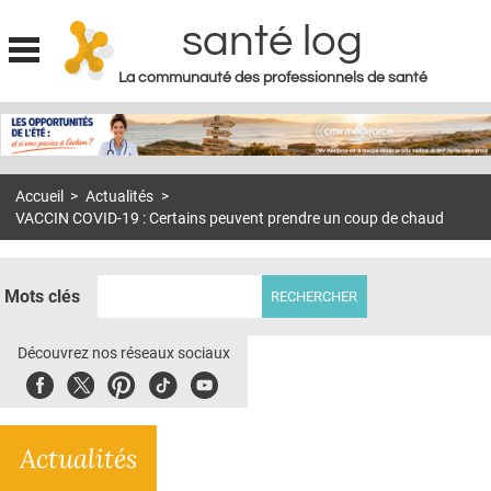
santé log
La communauté des professionnels de santé
Jump to navigation
MON COMPTE
ABONNEMENT
Accueil
>
Actualités
>
S'ABONNER À LA REVUE SOIN À DOMICILE
VACCIN COVID-19 : Certains peuvent prendre un coup de chaud
ACTUS
DOSSIERS
Mots clés
RÉSEAUX
Découvrez nos réseaux sociaux
E-REVUE SAD
Facebook
Twitter
Pinterest
Tiktok
Youbute
THÉMA
Actualités
L'APP