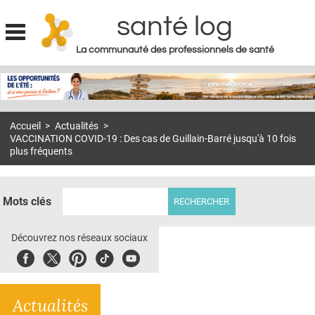
santé log
La communauté des professionnels de santé
Jump to navigation
MON COMPTE
ABONNEMENT
Accueil
>
Actualités
>
S'ABONNER À LA REVUE SOIN À DOMICILE
VACCINATION COVID-19 : Des cas de Guillain-Barré jusqu'à 10 fois
plus fréquents
ACTUS
DOSSIERS
Mots clés
RÉSEAUX
Découvrez nos réseaux sociaux
E-REVUE SAD
Facebook
Twitter
Pinterest
Tiktok
Youbute
THÉMA
L'APP
Actualités