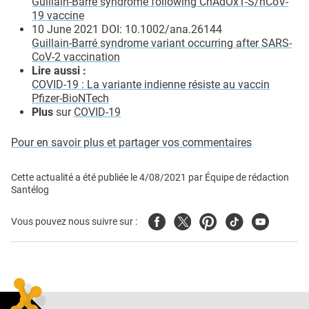
Guillain-Barré syndrome following ChAdOx1-S/nCoV-
19 vaccine
10 June 2021 DOI: 10.1002/ana.26144
Guillain-Barré syndrome variant occurring after SARS-
CoV-2 vaccination
Lire aussi :
COVID-19 : La variante indienne résiste au vaccin
Pfizer-BioNTech
Plus
sur
COVID-19
Pour en savoir plus et partager vos commentaires
Cette actualité a été publiée le
4/08/2021
par
Équipe de rédaction
Santélog
Facebook
Twitter
Pinterest
Tiktok
Youtube
Vous pouvez nous suivre sur :