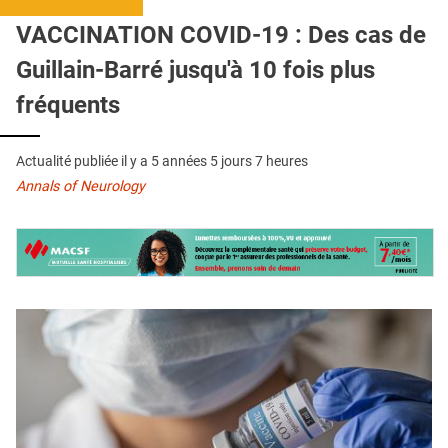
QUI SOMMES-NOUS ?
VACCINATION COVID-19 : Des cas de
PUBLICITÉ
Guillain-Barré jusqu'à 10 fois plus
CONDITIONS GÉNÉRALES
fréquents
CONTACT
Actualité publiée il y a
5 années 5 jours 7 heures
CRÉDITS
Annals of Neurology