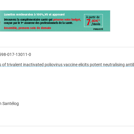
1598-017-13011-0
 of trivalent inactivated poliovirus vaccine elicits potent neutralising ant
n Santélog
e