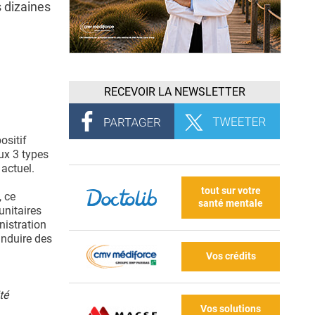
s dizaines
RECEVOIR LA NEWSLETTER
ositif
ux 3 types
 actuel.
tout sur votre
, ce
santé mentale
unitaires
nistration
 induire des
Vos crédits
té
Vos solutions