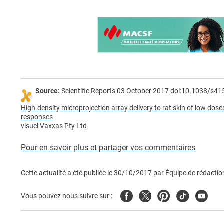
Source:
Scientific Reports 03 October 2017 doi:10.1038/s4
High-density microprojection array delivery to rat skin of low doses
responses
visuel Vaxxas Pty Ltd
Pour en savoir plus et partager vos commentaires
Cette actualité a été publiée le
30/10/2017
par
Équipe de rédactio
Facebook
Twitter
Pinterest
Tiktok
Youtub
Vous pouvez nous suivre sur :