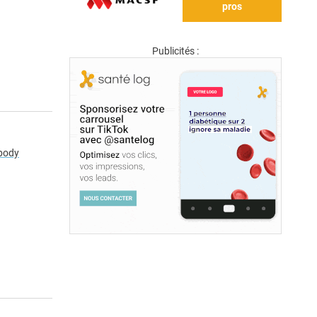
pros
Publicités :
ibody