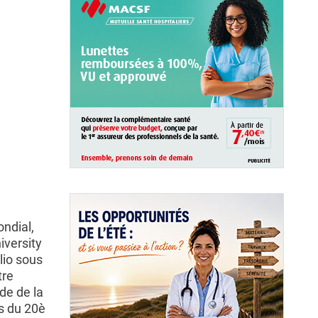
ondial,
iversity
lio sous
tre
de de la
es du 20è