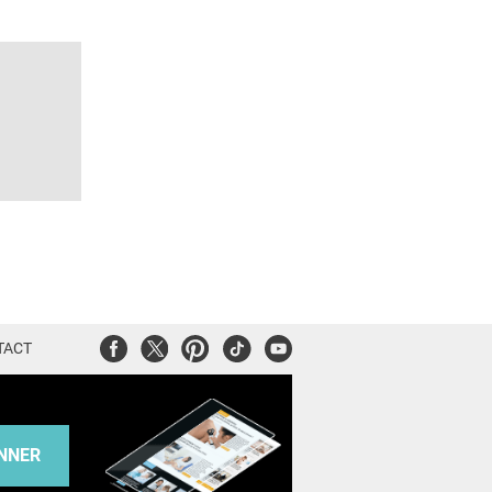
Facebook
Twitter
Pinterest
Tiktok
Youtube
TACT
NNER