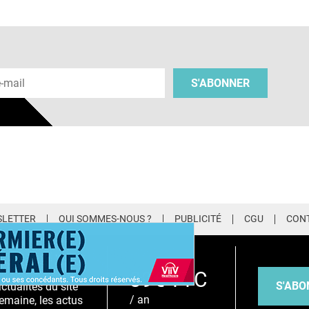
 e-mail
S'ABONNER
LETTER
QUI SOMMES-NOUS ?
PUBLICITÉ
CGU
CON
EMIUM
39€ TTC
S'ABO
tualités du site
/ an
emaine, les actus