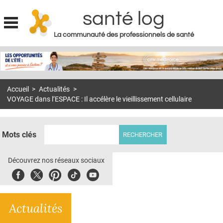
santé log
La communauté des professionnels de santé
Jump to navigation
MON COMPTE
ABONNEMENT
Accueil
>
Actualités
>
S'ABONNER À LA REVUE SOIN À DOMICILE
VOYAGE dans l’ESPACE : Il accélère le vieillissement cellulaire
ACTUS
DOSSIERS
Mots clés
RÉSEAUX
Découvrez nos réseaux sociaux
E-REVUE SAD
Facebook
Twitter
Pinterest
Tiktok
Youbute
THÉMA
Actualités
L'APP