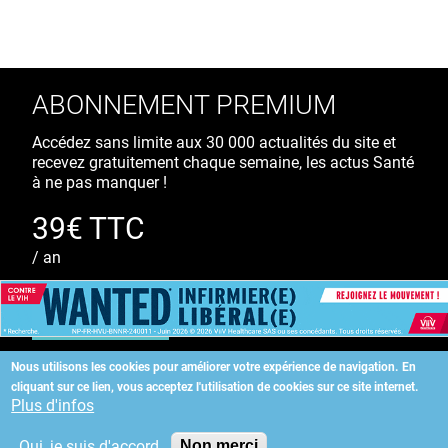
ABONNEMENT PREMIUM
Accédez sans limite aux 30 000 actualités du site et
recevez gratuitement chaque semaine, les actus Santé
à ne pas manquer !
39€ TTC
/ an
S'ABONNER
Nous utilisons les cookies pour améliorer votre expérience de navigation.
En
cliquant sur ce lien, vous acceptez l'utilisation de cookies sur ce site internet.
Copyright
©
2026 ALLIEDHEALTH
Plus d'infos
Oui, je suis d'accord
Non merci