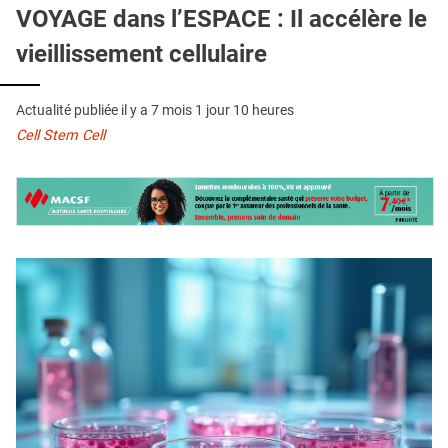
QUI SOMMES-NOUS ?
VOYAGE dans l’ESPACE : Il accélère le
vieillissement cellulaire
PUBLICITÉ
CONDITIONS GÉNÉRALES
Actualité publiée il y a
7 mois 1 jour 10 heures
CONTACT
Cell Stem Cell
CRÉDITS