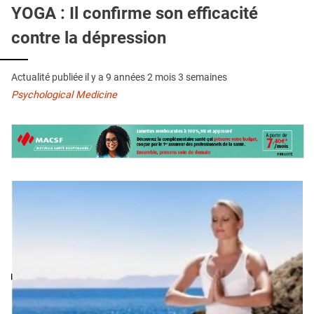
QUI SOMMES-NOUS ?
YOGA : Il confirme son efficacité
contre la dépression
PUBLICITÉ
CONDITIONS GÉNÉRALES
Actualité publiée il y a
9 années 2 mois 3 semaines
CONTACT
Psychological Medicine
CRÉDITS