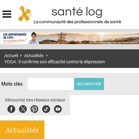
santé log
La communauté des professionnels de santé
Jump to navigation
MON COMPTE
ABONNEMENT
Accueil
>
Actualités
>
S'ABONNER À LA REVUE SOIN À DOMICILE
YOGA : Il confirme son efficacité contre la dépression
ACTUS
DOSSIERS
Mots clés
RÉSEAUX
Découvrez nos réseaux sociaux
E-REVUE SAD
Facebook
Twitter
Pinterest
Tiktok
Youbute
THÉMA
Actualités
L'APP