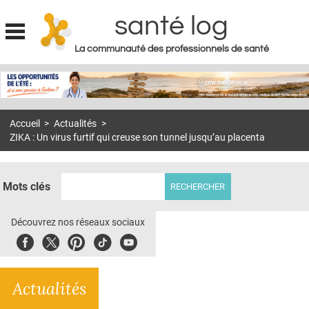
santé log
La communauté des professionnels de santé
Jump to navigation
MON COMPTE
ABONNEMENT
Accueil
>
Actualités
>
S'ABONNER À LA REVUE SOIN À DOMICILE
ZIKA : Un virus furtif qui creuse son tunnel jusqu’au placenta
ACTUS
DOSSIERS
Mots clés
RÉSEAUX
Découvrez nos réseaux sociaux
E-REVUE SAD
Facebook
Twitter
Pinterest
Tiktok
Youbute
THÉMA
Actualités
L'APP