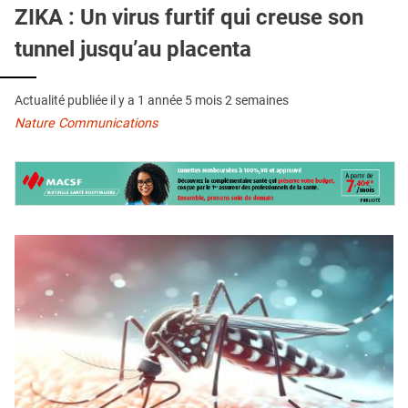
QUI SOMMES-NOUS ?
ZIKA : Un virus furtif qui creuse son
tunnel jusqu’au placenta
PUBLICITÉ
CONDITIONS GÉNÉRALES
Actualité publiée il y a
1 année 5 mois 2 semaines
CONTACT
Nature Communications
CRÉDITS