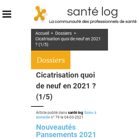
santé log
La communauté des professionnels de santé
Jump to navigation
Accueil
>
Dossiers
>
MON COMPTE
Cicatrisation quoi de neuf en 2021
? (1/5)
ABONNEMENT
Dossiers
S'ABONNER À LA REVUE SOIN À DOMICILE
ACTUS
Cicatrisation quoi
DOSSIERS
de neuf en 2021 ?
RÉSEAUX
(1/5)
E-REVUE SAD
Article publié dans
santé log
Soins à
domicile
n° 79 le
04-03-2021
THÉMA
Nouveautés
L'APP
Pansements 2021