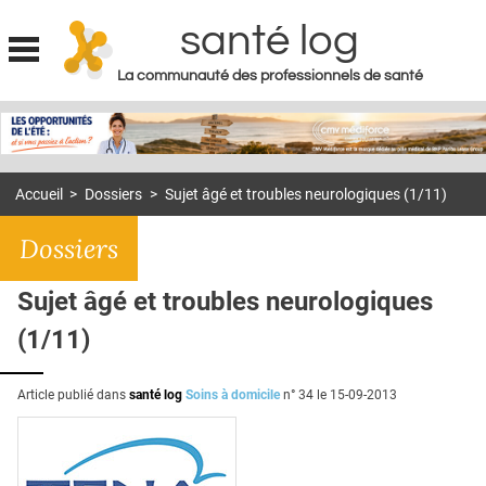
santé log
La communauté des professionnels de santé
Jump to navigation
MON COMPTE
ABONNEMENT
Accueil
>
Dossiers
>
Sujet âgé et troubles neurologiques (1/11)
S'ABONNER À LA REVUE SOIN À DOMICILE
Dossiers
ACTUS
DOSSIERS
Sujet âgé et troubles neurologiques
RÉSEAUX
(1/11)
E-REVUE SAD
Article publié dans
santé log
Soins à domicile
n° 34 le
15-09-2013
THÉMA
L'APP