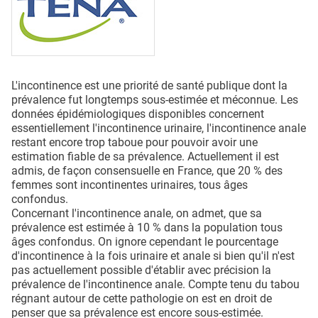
QUI SOMMES-NOUS ?
PUBLICITÉ
CONDITIONS GÉNÉRALES
L'incontinence est une priorité de santé publique dont la
CONTACT
prévalence fut longtemps sous-estimée et méconnue. Les
données épidémiologiques disponibles concernent
CRÉDITS
essentiellement l'incontinence urinaire, l'incontinence anale
restant encore trop taboue pour pouvoir avoir une
estimation fiable de sa prévalence. Actuellement il est
admis, de façon consensuelle en France, que 20 % des
femmes sont incontinentes urinaires, tous âges
confondus.
Concernant l'incontinence anale, on admet, que sa
prévalence est estimée à 10 % dans la population tous
âges confondus. On ignore cependant le pourcentage
d'incontinence à la fois urinaire et anale si bien qu'il n'est
pas actuellement possible d'établir avec précision la
prévalence de l'incontinence anale. Compte tenu du tabou
régnant autour de cette pathologie on est en droit de
penser que sa prévalence est encore sous-estimée.