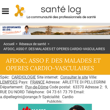
santé log
La communauté des professionnels de santé
Jump to navigation
MON COMPTE
ABONNEMENT
Accueil
>
Réseaux de santé
>
S'ABONNER À LA REVUE SOIN À DOMICILE
AFDOC, ASSO F. DES MALADES ET OPERES CARDIO-VASCULAIRES
ACTUS
AFDOC, ASSO F. DES MALADES ET
DOSSIERS
OPERES CARDIO-VASCULAIRES
RÉSEAUX
Spéc:
CARDIOLOGIE
Site internet:
Consulter le site
Ville:
LEMPDES
Pays:
FRANCE
Adresse: ARLETTE DI PELLEGRINI
E-REVUE SAD
Département:
Puy-de-Dôme
Code postal: 63370 Adresse 2: 9,
RUE DU NORD Téléphone: 04 73 61 73 79 Email:
THÉMA
a.dipellegrini@orange.fr Spécialité: Cardio
Publicités :
L'APP