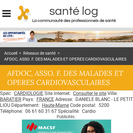
santé log
La communauté des professionnels de santé
Jump to navigation
MON COMPTE
ABONNEMENT
Accueil
>
Réseaux de santé
>
S'ABONNER À LA REVUE SOIN À DOMICILE
AFDOC, ASSO. F. DES MALADES ET OPERES CARDIOVASCULAIRES
ACTUS
AFDOC, ASSO. F. DES MALADES ET
DOSSIERS
OPERES CARDIOVASCULAIRES
RÉSEAUX
Spéc:
CARDIOLOGIE
Site internet:
Consulter le site
Ville:
BARATIER
Pays:
FRANCE
Adresse: DANIELE BLANC - LE PETIT
E-REVUE SAD
LIOU Département:
Haute-Marne
Code postal: 5200
Téléphone: 06 61 60 31 67 Spécialité: Cardio
THÉMA
Publicités :
L'APP