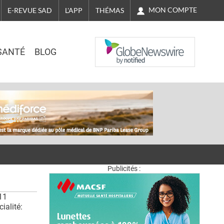
MON COMPTE
E-REVUE SAD
L'APP
THÉMAS
NASDAQ
SANTÉ
BLOG
Publicités :
11
ialité: