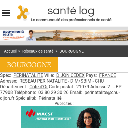
santé log
La communauté des professionnels de santé
Jump to navigation
MON COMPTE
ABONNEMENT
Accueil
>
Réseaux de santé
>
BOURGOGNE
S'ABONNER À LA REVUE SOIN À DOMICILE
BOURGOGNE
ACTUS
Spéc:
PERINATALITE
Ville:
DIJON CEDEX
Pays:
FRANCE
DOSSIERS
Adresse: RESEAU PERINATALITE - DIM/SBIM - CHU
RÉSEAUX
Département:
Côte-d'Or
Code postal: 21079 Adresse 2: - BP
77908 Téléphone: 03 80 29 30 26 Email: perinatalite@chu-
dijon.fr Spécialité: Périnatalité
E-REVUE SAD
Publicités :
THÉMA
L'APP