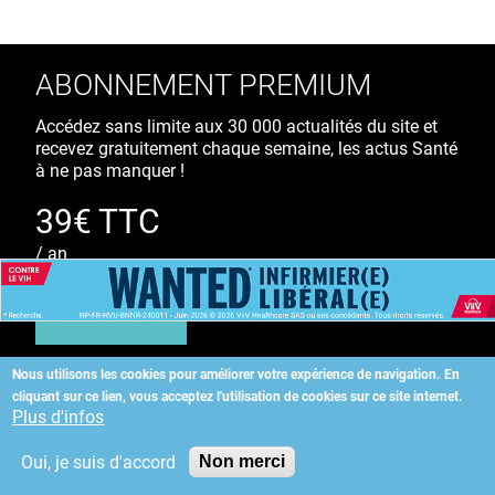
ABONNEMENT PREMIUM
Accédez sans limite aux 30 000 actualités du site et
recevez gratuitement chaque semaine, les actus Santé
à ne pas manquer !
39€ TTC
/ an
S'ABONNER
Nous utilisons les cookies pour améliorer votre expérience de navigation.
En
cliquant sur ce lien, vous acceptez l'utilisation de cookies sur ce site internet.
Copyright
©
2026 ALLIEDHEALTH
Plus d'infos
Oui, je suis d'accord
Non merci
KAURIWEB