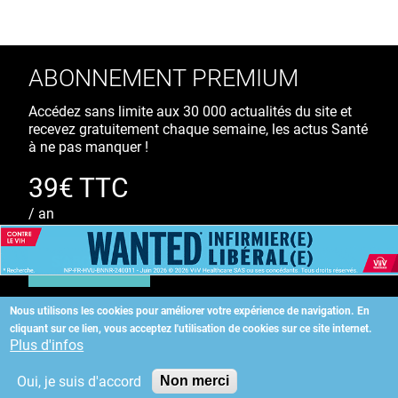
ABONNEMENT PREMIUM
Accédez sans limite aux 30 000 actualités du site et
recevez gratuitement chaque semaine, les actus Santé
à ne pas manquer !
39€ TTC
/ an
S'ABONNER
Nous utilisons les cookies pour améliorer votre expérience de navigation.
En
cliquant sur ce lien, vous acceptez l'utilisation de cookies sur ce site internet.
Copyright
©
2026 ALLIEDHEALTH
Plus d'infos
Oui, je suis d'accord
Non merci
KAURIWEB