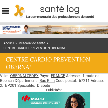
santé log
La communauté des professionnels de santé
Jump to navigation
MON COMPTE
ABONNEMENT
Accueil
>
Réseaux de santé
>
S'ABONNER À LA REVUE SOIN À DOMICILE
CENTRE CARDIO PREVENTION OBERNAI
ACTUS
CENTRE CARDIO PREVENTION
DOSSIERS
OBERNAI
RÉSEAUX
Ville:
OBERNAI CEDEX
Pays:
FRANCE
Adresse: 1 route de
Boersch Département:
Bas-Rhin
Code postal: 67211 Adresse
E-REVUE SAD
2: BP201 Spécialité: Diabète
Publicités :
THÉMA
L'APP