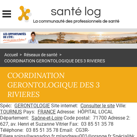
santé log
La communauté des professionnels de santé
Jump to navigation
MON COMPTE
ABONNEMENT
Accueil
>
Réseaux de santé
>
S'ABONNER À LA REVUE SOIN À DOMICILE
COORDINATION GERONTOLOGIQUE DES 3 RIVIERES
ACTUS
COORDINATION
DOSSIERS
GERONTOLOGIQUE DES 3
RIVIERES
RÉSEAUX
E-REVUE SAD
Spéc:
GERONTOLOGIE
Site internet:
Consulter le site
Ville:
TOURNUS
Pays:
FRANCE
Adresse: HÔPITAL LOCAL
THÉMA
Département:
Saône-et-Loire
Code postal: 71700 Adresse 2:
627, av. Henri et Suzanne Vitrier Fax: 03 85 51 35 78
L'APP
Téléphone: 03 85 51 35 78 Email: CG3R-
Filiere.soins@wanadoo.fr mlandreau001@orange.fr Spécialité: