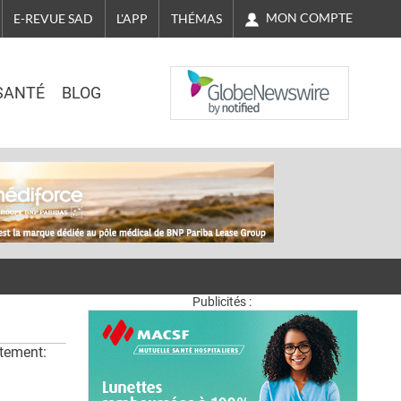
MON COMPTE
E-REVUE SAD
L'APP
THÉMAS
NASDAQ
SANTÉ
BLOG
Publicités :
rtement: