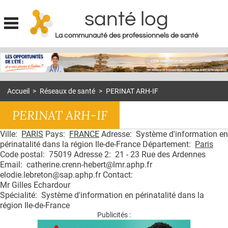
santé log
La communauté des professionnels de santé
Jump to navigation
MON COMPTE
ABONNEMENT
Accueil
>
Réseaux de santé
>
PERINAT ARH-IF
S'ABONNER À LA REVUE SOIN À DOMICILE
PERINAT ARH-IF
ACTUS
Ville:
PARIS
Pays:
FRANCE
Adresse: Système d'information en
DOSSIERS
périnatalité dans la région Ile-de-France Département:
Paris
RÉSEAUX
Code postal: 75019 Adresse 2: 21 - 23 Rue des Ardennes
Email: catherine.crenn-hebert@lmr.aphp.fr
elodie.lebreton@sap.aphp.fr Contact:
E-REVUE SAD
Mr Gilles Echardour
THÉMA
Spécialité: Système d'information en périnatalité dans la
région Ile-de-France
L'APP
Publicités :