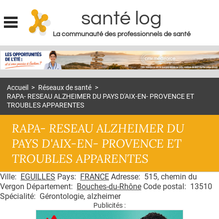
santé log
La communauté des professionnels de santé
Jump to navigation
MON COMPTE
ABONNEMENT
Accueil
>
Réseaux de santé
>
S'ABONNER À LA REVUE SOIN À DOMICILE
RAPA- RESEAU ALZHEIMER DU PAYS D'AIX-EN- PROVENCE ET
TROUBLES APPARENTES
ACTUS
RAPA- RESEAU ALZHEIMER DU
DOSSIERS
PAYS D'AIX-EN- PROVENCE ET
RÉSEAUX
TROUBLES APPARENTES
E-REVUE SAD
Ville:
EGUILLES
Pays:
FRANCE
Adresse: 515, chemin du
Vergon Département:
Bouches-du-Rhône
Code postal: 13510
THÉMA
Spécialité: Gérontologie, alzheimer
Publicités :
L'APP