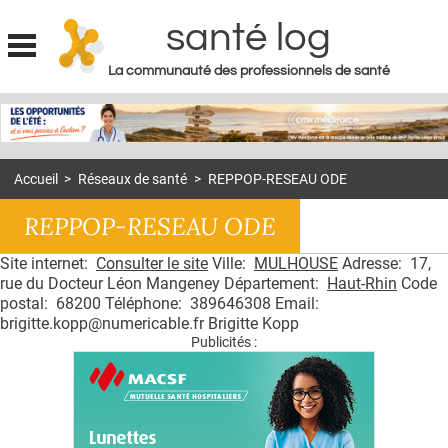
santé log
La communauté des professionnels de santé
Jump to navigation
MON COMPTE
ABONNEMENT
Accueil
>
Réseaux de santé
>
REPPOP-RESEAU ODE
S'ABONNER À LA REVUE SOIN À DOMICILE
REPPOP-RESEAU ODE
ACTUS
Site internet:
Consulter le site
Ville:
MULHOUSE
Adresse: 17,
DOSSIERS
rue du Docteur Léon Mangeney Département:
Haut-Rhin
Code
RÉSEAUX
postal: 68200 Téléphone: 389646308 Email:
brigitte.kopp@numericable.fr Brigitte Kopp
Publicités :
E-REVUE SAD
THÉMA
L'APP