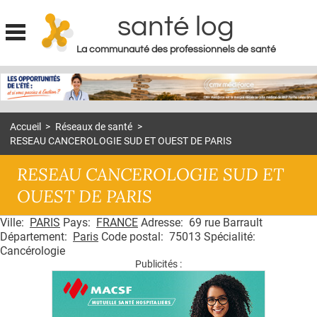
santé log
La communauté des professionnels de santé
Jump to navigation
MON COMPTE
ABONNEMENT
Accueil
>
Réseaux de santé
>
S'ABONNER À LA REVUE SOIN À DOMICILE
RESEAU CANCEROLOGIE SUD ET OUEST DE PARIS
ACTUS
RESEAU CANCEROLOGIE SUD ET
DOSSIERS
OUEST DE PARIS
RÉSEAUX
Ville:
PARIS
Pays:
FRANCE
Adresse: 69 rue Barrault
Département:
Paris
Code postal: 75013 Spécialité:
E-REVUE SAD
Cancérologie
Publicités :
THÉMA
L'APP