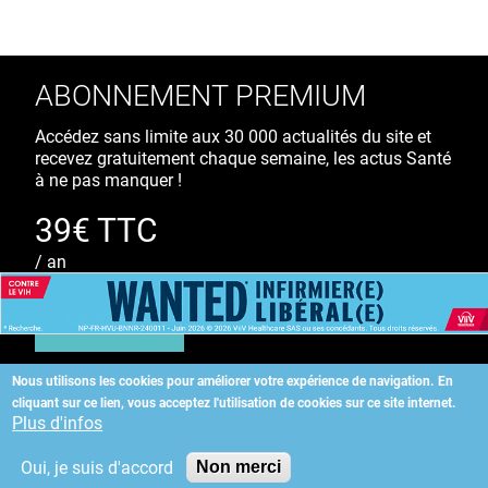
ABONNEMENT PREMIUM
Accédez sans limite aux 30 000 actualités du site et
recevez gratuitement chaque semaine, les actus Santé
à ne pas manquer !
39€ TTC
/ an
S'ABONNER
Nous utilisons les cookies pour améliorer votre expérience de navigation.
En
cliquant sur ce lien, vous acceptez l'utilisation de cookies sur ce site internet.
Copyright
©
2026 ALLIEDHEALTH
Plus d'infos
Oui, je suis d'accord
Non merci
KAURIWEB