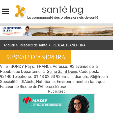
santé log
La communauté des professionnels de santé
Jump to navigation
MON COMPTE
ABONNEMENT
Accueil
>
Réseaux de santé
>
RESEAU DIANEPHRA
S'ABONNER À LA REVUE SOIN À DOMICILE
RESEAU DIANEPHRA
ACTUS
Ville:
BONDY
Pays:
FRANCE
Adresse: 93 avenue de la
DOSSIERS
République Département:
Seine-Saint-Denis
Code postal:
RÉSEAUX
93140 Téléphone: 01 48 02 93 93 Email: dianefra93@free.fr
Spécialité: DIAbète, Nutrition et Environnement en tant que
Facteur de Risque de l’Athérosclérose
E-REVUE SAD
Publicités :
THÉMA
L'APP