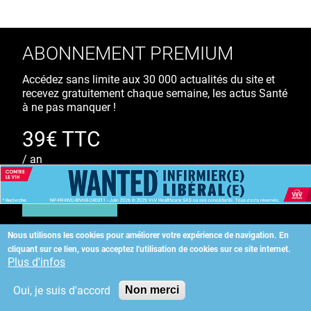
ABONNEMENT PREMIUM
Accédez sans limite aux 30 000 actualités du site et
recevez gratuitement chaque semaine, les actus Santé
à ne pas manquer !
39€ TTC
/ an
S'ABONNER
Nous utilisons les cookies pour améliorer votre expérience de navigation.
En
cliquant sur ce lien, vous acceptez l'utilisation de cookies sur ce site internet.
Copyright
©
2026 ALLIEDHEALTH
Plus d'infos
Oui, je suis d'accord
Non merci
KAURIWEB