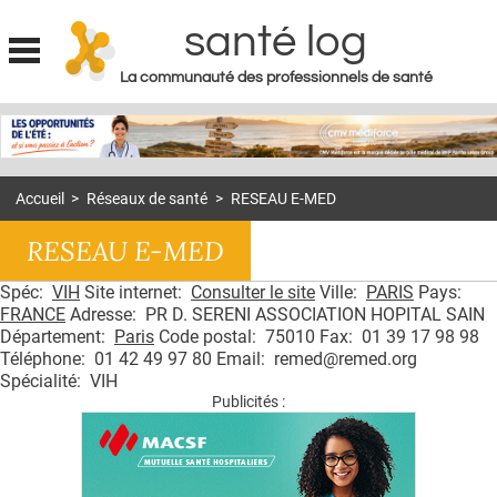
santé log
La communauté des professionnels de santé
Jump to navigation
MON COMPTE
ABONNEMENT
Accueil
>
Réseaux de santé
>
RESEAU E-MED
S'ABONNER À LA REVUE SOIN À DOMICILE
RESEAU E-MED
ACTUS
Spéc:
VIH
Site internet:
Consulter le site
Ville:
PARIS
Pays:
DOSSIERS
FRANCE
Adresse: PR D. SERENI ASSOCIATION HOPITAL SAIN
RÉSEAUX
Département:
Paris
Code postal: 75010 Fax: 01 39 17 98 98
Téléphone: 01 42 49 97 80 Email: remed@remed.org
Spécialité: VIH
E-REVUE SAD
Publicités :
THÉMA
L'APP