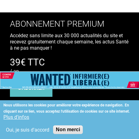
ABONNEMENT PREMIUM
Accédez sans limite aux 30 000 actualités du site et
recevez gratuitement chaque semaine, les actus Santé
à ne pas manquer !
39€ TTC
/ an
S'ABONNER
Nous utilisons les cookies pour améliorer votre expérience de navigation.
En
cliquant sur ce lien, vous acceptez l'utilisation de cookies sur ce site internet.
Copyright
©
2026 ALLIEDHEALTH
Plus d'infos
Oui, je suis d'accord
Non merci
KAURIWEB