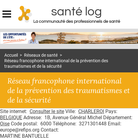
santé log
La communauté des professionnels de santé
Jump to navigation
MON COMPTE
ABONNEMENT
Accueil
>
Réseaux de santé
>
S'ABONNER À LA REVUE SOIN À DOMICILE
Réseau francophone international de la prévention des
traumatismes et de la sécurité
ACTUS
Réseau francophone international
DOSSIERS
de la prévention des traumatismes et
RÉSEAUX
de la sécurité
E-REVUE SAD
Site internet:
Consulter le site
Ville:
CHARLEROI
Pays:
BELGIQUE
Adresse: 1B, Avenue Général Michel Département:
THÉMA
Oise
Code postal: 6000 Téléphone: 3271301448 Email:
europe@refips.org Contact:
L'APP
MARTINE BANTUELLE