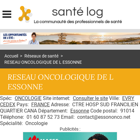
santé log
La communauté des professionnels de santé
Jump to navigation
MON COMPTE
ABONNEMENT
Accueil
>
Réseaux de santé
>
S'ABONNER À LA REVUE SOIN À DOMICILE
RESEAU ONCOLOGIQUE DE L ESSONNE
ACTUS
RESEAU ONCOLOGIQUE DE L
DOSSIERS
ESSONNE
RÉSEAUX
Spéc:
ONCOLOGIE
Site internet:
Consulter le site
Ville:
EVRY
CEDEX
Pays:
FRANCE
Adresse: CTRE HOSP SUD FRANCILIEN
E-REVUE SAD
QUARTIER CANA Département:
Essonne
Code postal: 91014
Téléphone: 01 60 87 52 73 Email: contact@essononco.net
THÉMA
Spécialité: Oncologie
Publicités :
L'APP