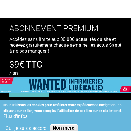
ABONNEMENT PREMIUM
Accédez sans limite aux 30 000 actualités du site et
recevez gratuitement chaque semaine, les actus Santé
à ne pas manquer !
39€ TTC
/ an
S'ABONNER
Nous utilisons les cookies pour améliorer votre expérience de navigation.
En
cliquant sur ce lien, vous acceptez l'utilisation de cookies sur ce site internet.
Copyright
©
2026 ALLIEDHEALTH
Plus d'infos
Oui, je suis d'accord
Non merci
KAURIWEB