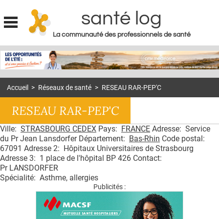
santé log
La communauté des professionnels de santé
Jump to navigation
MON COMPTE
ABONNEMENT
Accueil
>
Réseaux de santé
>
RESEAU RAR-PEP'C
S'ABONNER À LA REVUE SOIN À DOMICILE
RESEAU RAR-PEP'C
ACTUS
Ville:
STRASBOURG CEDEX
Pays:
FRANCE
Adresse: Service
DOSSIERS
du Pr Jean Lansdorfer Département:
Bas-Rhin
Code postal:
RÉSEAUX
67091 Adresse 2: Hôpitaux Universitaires de Strasbourg
Adresse 3: 1 place de l'hôpital BP 426 Contact:
Pr LANSDORFER
E-REVUE SAD
Spécialité: Asthme, allergies
THÉMA
Publicités :
L'APP