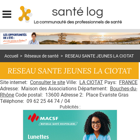
santé log
La communauté des professionnels de santé
Jump to navigation
MON COMPTE
ABONNEMENT
Accueil
>
Réseaux de santé
>
RESEAU SANTE JEUNES LA CIOTAT
S'ABONNER À LA REVUE SOIN À DOMICILE
RESEAU SANTE JEUNES LA CIOTAT
ACTUS
Site internet:
Consulter le site
Ville:
LA CIOTAT
Pays:
FRANCE
DOSSIERS
Adresse: Maison des Associations Département:
Bouches-du-
RÉSEAUX
Rhône
Code postal: 13600 Adresse 2: Place Evariste Gras
Téléphone: 09 62 25 44 74 / 04
Publicités :
E-REVUE SAD
THÉMA
L'APP