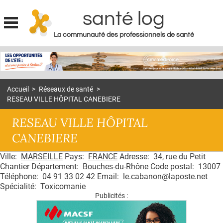
santé log
La communauté des professionnels de santé
Jump to navigation
MON COMPTE
ABONNEMENT
Accueil
>
Réseaux de santé
>
S'ABONNER À LA REVUE SOIN À DOMICILE
RESEAU VILLE HÔPITAL CANEBIERE
ACTUS
RESEAU VILLE HÔPITAL
DOSSIERS
CANEBIERE
RÉSEAUX
Ville:
MARSEILLE
Pays:
FRANCE
Adresse: 34, rue du Petit
Chantier Département:
Bouches-du-Rhône
Code postal: 13007
E-REVUE SAD
Téléphone: 04 91 33 02 42 Email: le.cabanon@laposte.net
Spécialité: Toxicomanie
THÉMA
Publicités :
L'APP