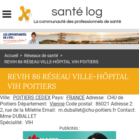
santé log
La communauté des professionnels de santé
Jump to navigation
MON COMPTE
ABONNEMENT
Accueil
>
Réseaux de santé
>
S'ABONNER À LA REVUE SOIN À DOMICILE
REVIH 86 RÉSEAU VILLE-HÔPITAL VIH POITIERS
ACTUS
REVIH 86 RÉSEAU VILLE-HÔPITAL
DOSSIERS
VIH POITIERS
RÉSEAUX
Ville:
POITIERS CEDEX
Pays:
FRANCE
Adresse: CHU de
Poitiers Département:
Vienne
Code postal: 86021 Adresse 2:
E-REVUE SAD
2, rue de la Miletrie Email: m.duballet@chu-poitiers.fr Contact:
Mme DUBALLET
THÉMA
Spécialité: VIH
Publicités :
L'APP