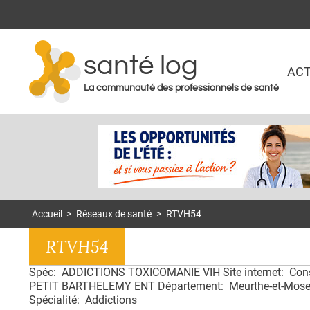
santé log
ACT
La communauté des professionnels de santé
Accueil
>
Réseaux de santé
>
RTVH54
RTVH54
Spéc:
ADDICTIONS
TOXICOMANIE
VIH
Site internet:
Cons
PETIT BARTHELEMY ENT Département:
Meurthe-et-Mose
Spécialité: Addictions