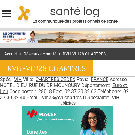
santé log
La communauté des professionnels de santé
Jump to navigation
MON COMPTE
ABONNEMENT
Accueil
>
Réseaux de santé
>
RVH-VIH28 CHARTRES
S'ABONNER À LA REVUE SOIN À DOMICILE
RVH-VIH28 CHARTRES
ACTUS
Spéc:
VIH
Ville:
CHARTRES CEDEX
Pays:
FRANCE
Adresse:
DOSSIERS
HOTEL DIEU. RUE DU DR MOUNOURY Département:
Eure-et-
RÉSEAUX
Loir
Code postal: 28018 Fax: 02 37 30 32 63 Téléphone: 02
37 30 32 40 Email: vih28@ch-chartres.fr Spécialité: VIH
Publicités :
E-REVUE SAD
THÉMA
L'APP