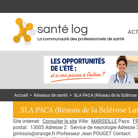
santé log
ACT
La communauté des professionnels de santé
Accueil
>
Réseaux de santé
>
SLA PACA (Réseau de la Sclérose
SLA PACA (Réseau de la Sclérose L
Site internet:
Consulter le site
Ville:
MARSEILLE
Pays:
F
postal: 13005 Adresse 2: Service de neurologie Adresse 3
jpmissis@orange.fr Professeur Jean POUGET Contact: