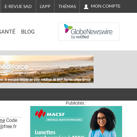
MON COMPTE
E-REVUE SAD
L'APP
THÉMAS
NASDAQ
SANTÉ
BLOG
Publicités :
ne
Code
@free.fr