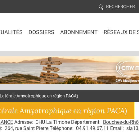
RECHERCHER
UALITÉS
DOSSIERS
ABONNEMENT
RÉSEAUX DE 
Jump to navigation
 Latérale Amyotrophique en région PACA)
atérale Amyotrophique en région PACA)
RANCE
Adresse: CHU La Timone Département:
Bouches-du-Rhô
: 264, rue Saint Pierre Téléphone: 04.91.49.67.11 Email: sla13