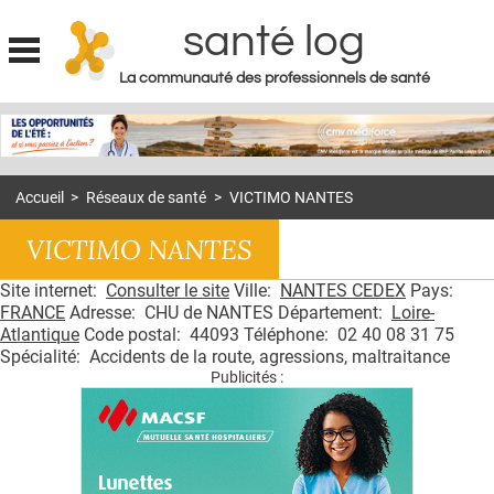
santé log
La communauté des professionnels de santé
Jump to navigation
MON COMPTE
ABONNEMENT
Accueil
>
Réseaux de santé
>
VICTIMO NANTES
S'ABONNER À LA REVUE SOIN À DOMICILE
VICTIMO NANTES
ACTUS
Site internet:
Consulter le site
Ville:
NANTES CEDEX
Pays:
DOSSIERS
FRANCE
Adresse: CHU de NANTES Département:
Loire-
RÉSEAUX
Atlantique
Code postal: 44093 Téléphone: 02 40 08 31 75
Spécialité: Accidents de la route, agressions, maltraitance
Publicités :
E-REVUE SAD
THÉMA
L'APP