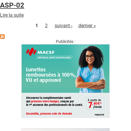
ASP-
ASP-02
PALLIATIFS
TREGOR
Lire la suite
de
Pages
ASP-
1
2
suivant ›
dernier »
02
Publicités :