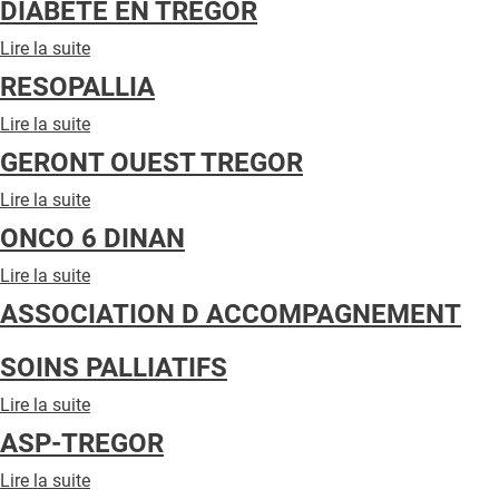
DIABETE EN TREGOR
QUI SOMMES-NOUS ?
Lire la suite
de
PUBLICITÉ
DIABETE
RESOPALLIA
EN
CONDITIONS GÉNÉRALES
TREGOR
Lire la suite
de
CONTACT
RESOPALLIA
GERONT OUEST TREGOR
CRÉDITS
Lire la suite
de
GERONT
ONCO 6 DINAN
OUEST
TREGOR
Lire la suite
de
ONCO
ASSOCIATION D ACCOMPAGNEMENT
6
DINAN
SOINS PALLIATIFS
Lire la suite
de
ASSOCIATION
ASP-TREGOR
D
ACCOMPAGNEMENT
Lire la suite
de
SOINS