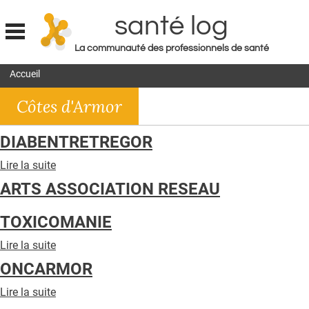
santé log
La communauté des professionnels de santé
Jump to navigation
Accueil
MON COMPTE
Côtes d'Armor
ABONNEMENT
S'ABONNER À LA REVUE SOIN À DOMICILE
DIABENTRETREGOR
ACTUS
Lire la suite
de
DIABENTRETREGOR
DOSSIERS
ARTS ASSOCIATION RESEAU
RÉSEAUX
TOXICOMANIE
E-REVUE SAD
Lire la suite
de
ARTS
THÉMA
ONCARMOR
ASSOCIATION
RESEAU
L'APP
Lire la suite
de
TOXICOMANIE
ONCARMOR