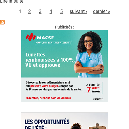
Lire la suite
de
Pages
AURAD
1
2
3
4
5
suivant ›
dernier »
Publicités :