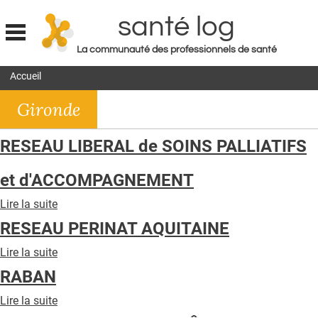
santé log
La communauté des professionnels de santé
Jump to navigation
Accueil
MON COMPTE
Gironde
ABONNEMENT
S'ABONNER À LA REVUE SOIN À DOMICILE
RESEAU LIBERAL de SOINS PALLIATIFS
ACTUS
et d'ACCOMPAGNEMENT
DOSSIERS
Lire la suite
de
RÉSEAUX
RESEAU
RESEAU PERINAT AQUITAINE
LIBERAL
E-REVUE SAD
de
Lire la suite
de
SOINS
RESEAU
THÉMA
RABAN
PALLIATIFS
PERINAT
et
AQUITAINE
L'APP
Lire la suite
de
d'ACCOMPAGNEMENT
RABAN