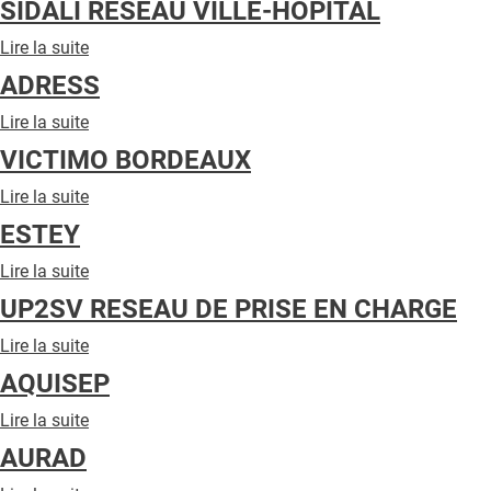
SIDALI RESEAU VILLE-HÔPITAL
QUI SOMMES-NOUS ?
Lire la suite
de
PUBLICITÉ
SIDALI
ADRESS
RESEAU
CONDITIONS GÉNÉRALES
VILLE-
Lire la suite
de
HÔPITAL
CONTACT
ADRESS
VICTIMO BORDEAUX
CRÉDITS
Lire la suite
de
VICTIMO
ESTEY
BORDEAUX
Lire la suite
de
ESTEY
UP2SV RESEAU DE PRISE EN CHARGE
Lire la suite
de
UP2SV
AQUISEP
RESEAU
DE
Lire la suite
de
PRISE
AQUISEP
AURAD
EN
CHARGE