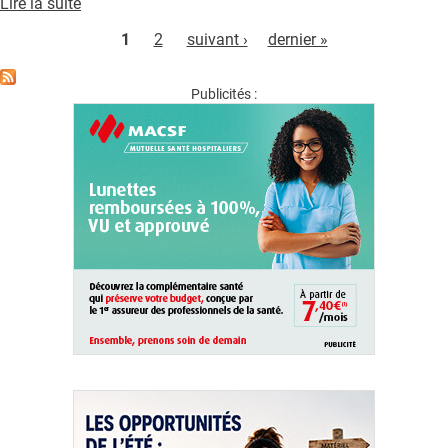
Lire la suite
de
en
Pages
LINUT
Limousin
1
2
suivant ›
dernier »
Publicités :