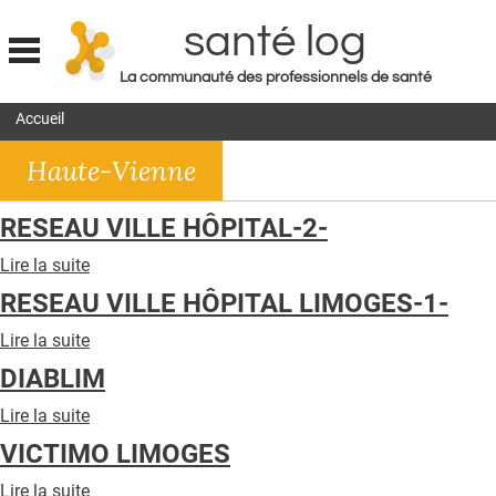
santé log
La communauté des professionnels de santé
Jump to navigation
Accueil
MON COMPTE
Haute-Vienne
ABONNEMENT
S'ABONNER À LA REVUE SOIN À DOMICILE
RESEAU VILLE HÔPITAL-2-
ACTUS
Lire la suite
de
RESEAU
DOSSIERS
RESEAU VILLE HÔPITAL LIMOGES-1-
VILLE
HÔPITAL-
RÉSEAUX
Lire la suite
de
2-
RESEAU
DIABLIM
E-REVUE SAD
VILLE
HÔPITAL
Lire la suite
de
THÉMA
LIMOGES-
DIABLIM
VICTIMO LIMOGES
1-
L'APP
Lire la suite
de