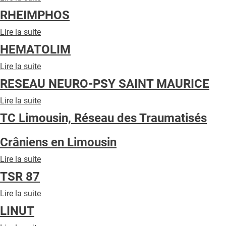
QUI SOMMES-NOUS ?
VICTIMO
RHEIMPHOS
LIMOGES
PUBLICITÉ
Lire la suite
de
RHEIMPHOS
CONDITIONS GÉNÉRALES
HEMATOLIM
CONTACT
Lire la suite
de
HEMATOLIM
RESEAU NEURO-PSY SAINT MAURICE
CRÉDITS
Lire la suite
de
RESEAU
TC Limousin, Réseau des Traumatisés
NEURO-
PSY
Crâniens en Limousin
SAINT
MAURICE
Lire la suite
de
TC
TSR 87
Limousin,
Réseau
Lire la suite
de
des
TSR
LINUT
Traumatisés
87
Crâniens