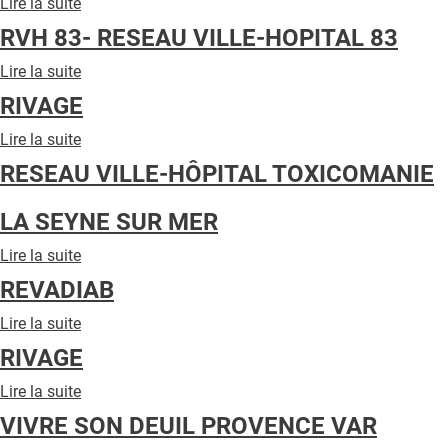
Lire la suite
de
RESEAU
QUI SOMMES-NOUS ?
RMSE-
INSERTION
RVH 83- RESEAU VILLE-HOPITAL 83
RESEAU
SOLIDARITE
PUBLICITÉ
MEDICO-
SOUTIEN
Lire la suite
de
SOCIAL
EMPLOI
CONDITIONS GÉNÉRALES
RVH
RIVAGE
EXPERIMENTAL
83-
CONTACT
RESEAU
Lire la suite
de
VILLE-
RIVAGE
CRÉDITS
RESEAU VILLE-HÔPITAL TOXICOMANIE
HOPITAL
83
LA SEYNE SUR MER
Lire la suite
de
RESEAU
REVADIAB
VILLE-
HÔPITAL
Lire la suite
de
TOXICOMANIE
REVADIAB
RIVAGE
LA
SEYNE
Lire la suite
de
SUR
RIVAGE
MER
VIVRE SON DEUIL PROVENCE VAR