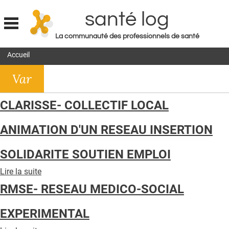
santé log
La communauté des professionnels de santé
Jump to navigation
Accueil
MON COMPTE
Var
ABONNEMENT
S'ABONNER À LA REVUE SOIN À DOMICILE
CLARISSE- COLLECTIF LOCAL
ACTUS
ANIMATION D'UN RESEAU INSERTION
DOSSIERS
SOLIDARITE SOUTIEN EMPLOI
RÉSEAUX
Lire la suite
de
E-REVUE SAD
CLARISSE-
RMSE- RESEAU MEDICO-SOCIAL
COLLECTIF
THÉMA
LOCAL
EXPERIMENTAL
ANIMATION
L'APP
D'UN