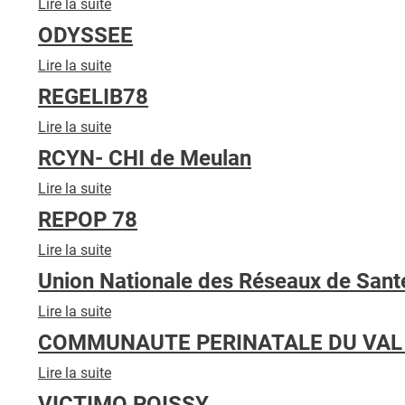
Lire la suite
de
REPY
ODYSSEE
(Carmad+
Epsilon+Le
Lire la suite
de
Pallium+
ODYSSEE
REGELIB78
Rysc)
Lire la suite
de
REGELIB78
RCYN- CHI de Meulan
Lire la suite
de
RCYN-
REPOP 78
CHI
de
Lire la suite
de
Meulan
REPOP
Union Nationale des Réseaux de Sant
78
Lire la suite
de
Union
COMMUNAUTE PERINATALE DU VAL
Nationale
des
Lire la suite
de
Réseaux
COMMUNAUTE
VICTIMO POISSY
de