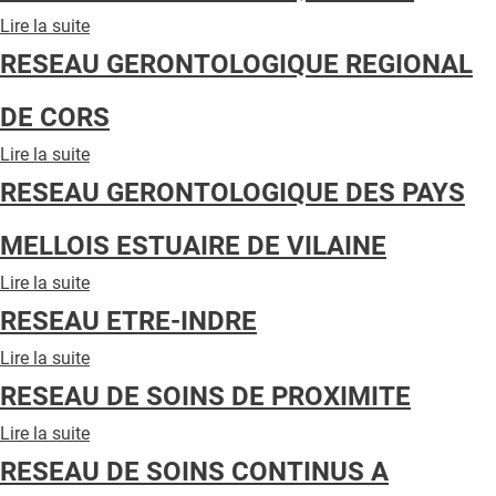
QUI SOMMES-NOUS ?
VILLE
Lire la suite
de
HOPITAL
RESEAU
PUBLICITÉ
RESEAU GERONTOLOGIQUE REGIONAL
GERONTOLOGIQUE
SARV
CONDITIONS GÉNÉRALES
DE CORS
CONTACT
Lire la suite
de
RESEAU
CRÉDITS
RESEAU GERONTOLOGIQUE DES PAYS
GERONTOLOGIQUE
REGIONAL
MELLOIS ESTUAIRE DE VILAINE
DE
CORS
Lire la suite
de
RESEAU
RESEAU ETRE-INDRE
GERONTOLOGIQUE
DES
Lire la suite
de
PAYS
RESEAU
RESEAU DE SOINS DE PROXIMITE
MELLOIS
ETRE-
ESTUAIRE
INDRE
Lire la suite
de
DE
RESEAU
VILAINE
RESEAU DE SOINS CONTINUS A
DE