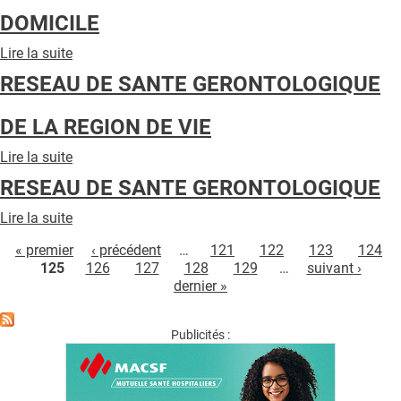
SOINS
DOMICILE
DE
PROXIMITE
Lire la suite
de
RESEAU
RESEAU DE SANTE GERONTOLOGIQUE
DE
SOINS
DE LA REGION DE VIE
CONTINUS
A
Lire la suite
de
DOMICILE
RESEAU
RESEAU DE SANTE GERONTOLOGIQUE
DE
SANTE
Lire la suite
de
GERONTOLOGIQUE
Pages
RESEAU
DE
« premier
‹ précédent
…
121
122
123
124
DE
LA
125
126
127
128
129
…
suivant ›
SANTE
REGION
dernier »
GERONTOLOGIQUE
DE
VIE
Publicités :