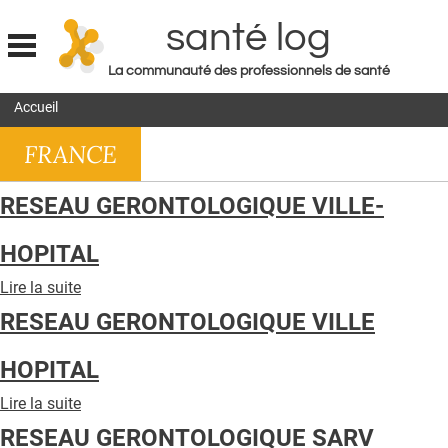
santé log
La communauté des professionnels de santé
Jump to navigation
Accueil
MON COMPTE
FRANCE
ABONNEMENT
S'ABONNER À LA REVUE SOIN À DOMICILE
RESEAU GERONTOLOGIQUE VILLE-
ACTUS
HOPITAL
DOSSIERS
Lire la suite
de
RÉSEAUX
RESEAU
RESEAU GERONTOLOGIQUE VILLE
GERONTOLOGIQUE
E-REVUE SAD
VILLE-
HOPITAL
HOPITAL
THÉMA
Lire la suite
de
L'APP
RESEAU
RESEAU GERONTOLOGIQUE SARV
GERONTOLOGIQUE