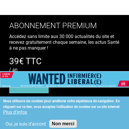
ABONNEMENT PREMIUM
Accédez sans limite aux 30 000 actualités du site et
recevez gratuitement chaque semaine, les actus Santé
à ne pas manquer !
39€ TTC
/ an
S'ABONNER
Nous utilisons les cookies pour améliorer votre expérience de navigation.
En
cliquant sur ce lien, vous acceptez l'utilisation de cookies sur ce site internet.
Copyright
©
2026 ALLIEDHEALTH
Plus d'infos
Oui, je suis d'accord
Non merci
KAURIWEB