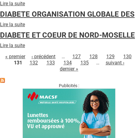
Lire la suite
de
DIABIROISE
DIABETE ORGANISATION GLOBALE DES
Lire la suite
de
DIABETE
DIABETE ET COEUR DE NORD-MOSELLE
ORGANISATION
GLOBALE
Lire la suite
de
DES
Pages
DIABETE
« premier
‹ précédent
…
127
128
129
130
ET
131
132
133
134
135
…
suivant ›
COEUR
dernier »
DE
NORD-
MOSELLE
Publicités :