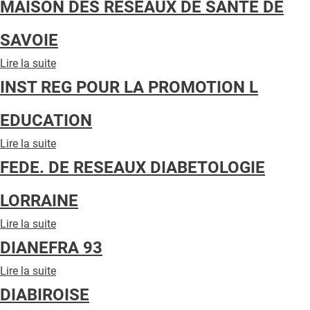
MAISON DES RESEAUX DE SANTE DE
QUI SOMMES-NOUS ?
DU
DIABETE
PUBLICITÉ
SAVOIE
ET
DE
CONDITIONS GÉNÉRALES
Lire la suite
de
LA
MAISON
NUTRITION
INST REG POUR LA PROMOTION L
CONTACT
DES
RESEAUX
CRÉDITS
EDUCATION
DE
SANTE
Lire la suite
de
DE
INST
SAVOIE
FEDE. DE RESEAUX DIABETOLOGIE
REG
POUR
LORRAINE
LA
PROMOTION
Lire la suite
de
L
FEDE.
EDUCATION
DIANEFRA 93
DE
RESEAUX
Lire la suite
de
DIABETOLOGIE
DIANEFRA
DIABIROISE
LORRAINE
93